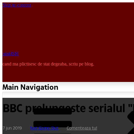
Skip to content
pinkISH
cand ma plictisesc de stat degeaba, scriu pe blog.
Main Navigation
BBC prelungeste serialul 
7 jun 2019
Not Going Out
Comenteaza tu!