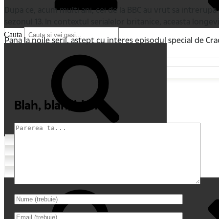
Dupa ce, acum multi ani, cei de la BBC au vrut sa intrerup
sezonul 13. In contextul serialelor britanice, aceasta long
Cauta
Pana la noile serii, astept cu interes episodul special de Cra
Blah, blah, blah
Cauta
Home
Comentarii recente
My Movies
Tricouri