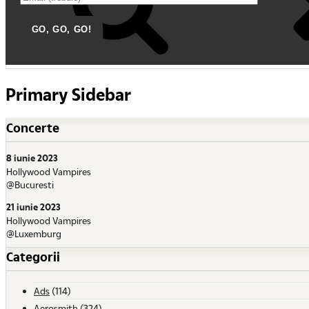
Primary Sidebar
Concerte
8 iunie 2023
Hollywood Vampires
@Bucuresti
21 iunie 2023
Hollywood Vampires
@Luxemburg
Categorii
Ads
(114)
Aerosmith
(324)