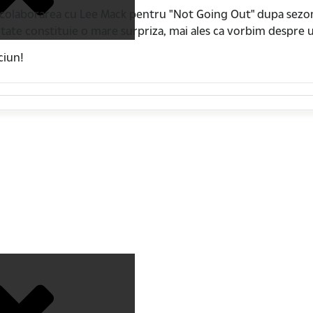
a colaborarea cu Lee Mack pentru "Not Going Out" dupa sezonu
evitate constituie o mare surpriza, mai ales ca vorbim despre
ciun!