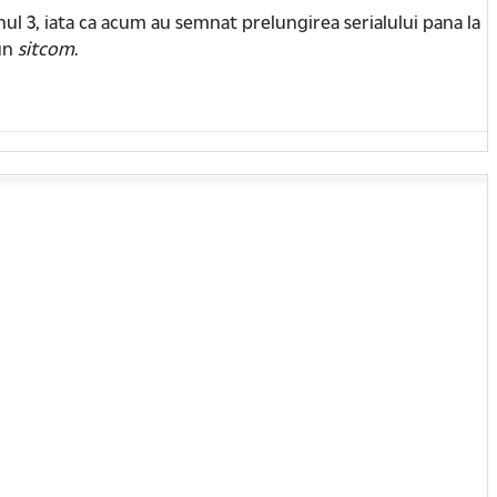
l 3, iata ca acum au semnat prelungirea serialului pana la
 un
sitcom
.