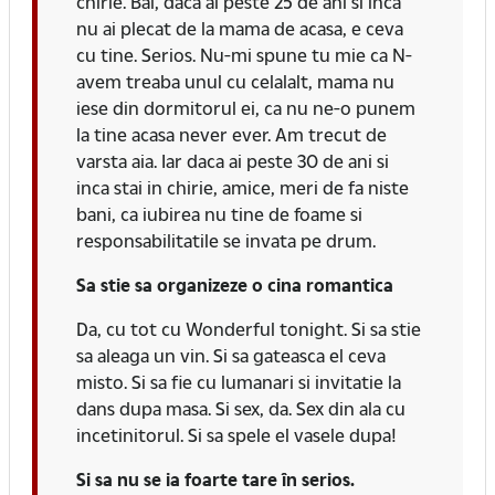
chirie. Bai, daca ai peste 25 de ani si inca
nu ai plecat de la mama de acasa, e ceva
cu tine. Serios. Nu-mi spune tu mie ca N-
avem treaba unul cu celalalt, mama nu
iese din dormitorul ei, ca nu ne-o punem
la tine acasa never ever. Am trecut de
varsta aia. Iar daca ai peste 30 de ani si
inca stai in chirie, amice, meri de fa niste
bani, ca iubirea nu tine de foame si
responsabilitatile se invata pe drum.
Sa stie sa organizeze o cina romantica
Da, cu tot cu Wonderful tonight. Si sa stie
sa aleaga un vin. Si sa gateasca el ceva
misto. Si sa fie cu lumanari si invitatie la
dans dupa masa. Si sex, da. Sex din ala cu
incetinitorul. Si sa spele el vasele dupa!
Si sa nu se ia foarte tare în serios.