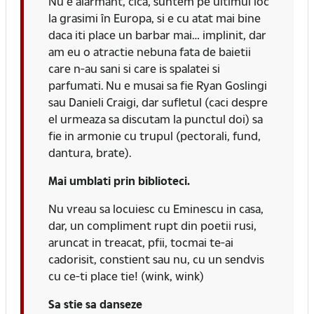
Nu e alarmant, cica, suntem pe ultimul loc
la grasimi în Europa, si e cu atat mai bine
daca iti place un barbar mai… implinit, dar
am eu o atractie nebuna fata de baietii
care n-au sani si care is spalatei si
parfumati. Nu e musai sa fie Ryan Goslingi
sau Danieli Craigi, dar sufletul (caci despre
el urmeaza sa discutam la punctul doi) sa
fie in armonie cu trupul (pectorali, fund,
dantura, brate).
Mai umblati prin biblioteci.
Nu vreau sa locuiesc cu Eminescu in casa,
dar, un compliment rupt din poetii rusi,
aruncat in treacat, pfii, tocmai te-ai
cadorisit, constient sau nu, cu un sendvis
cu ce-ti place tie! (wink, wink)
Sa stie sa danseze