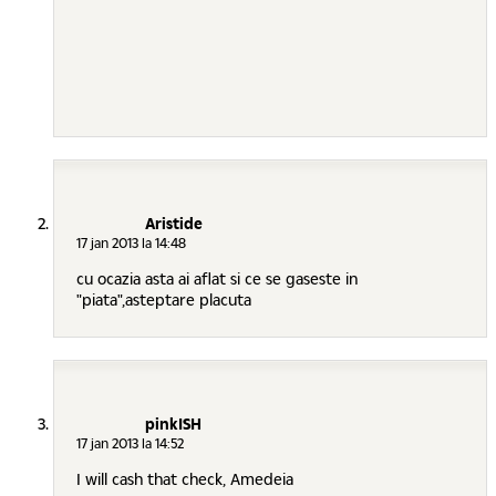
Aristide
17 jan 2013 la 14:48
cu ocazia asta ai aflat si ce se gaseste in
"piata",asteptare placuta
pinkISH
17 jan 2013 la 14:52
I will cash that check, Amedeia