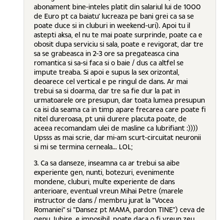
abonament bine-inteles platit din salariul lui de 1000
de Euro pt ca baiatu' lucreaza pe bani grei ca sa se
poate duce si in cluburi in weekend-uri). Apoi tu il
astepti aksa, el nu te mai poate surprinde, poate ca e
obosit dupa serviciu si sala, poate e revigorat, dar tre
sa se grabeasca in 2-3 ore sa pregateasca cina
romantica si sa-si faca si o baie / dus ca altfel se
impute treaba. Si apoi e supus la sex orizontal,
deoarece cel vertical e pe ringul de dans. Ar mai
trebui sa si doarma, dar tre sa fie dur la pat in
urmatoarele ore presupun, dar toata lumea presupun
ca isi da seama ca in timp apare frecarea care poate fi
nitel dureroasa, pt unii durere placuta poate, de
aceea recomandam ulei de masline ca lubrifiant :))))
Upsss as mai scrie, dar mi-am scurt-circuitat neuronii
si mi se termina cerneala... LOL;
3. Ca sa danseze, inseamna ca ar trebui sa aibe
experiente gen, nunti, botezuri, evenimente
mondene, cluburi, multe experiente de dans
anterioare, eventual vreun Mihai Petre (marele
instructor de dans / membru jurat la "Vocea
Romaniei" si "Dansez pt MAMA, pardon TINE") ceva de
genu. Iubire, e imposibil, poate daca o fi vreun zeu