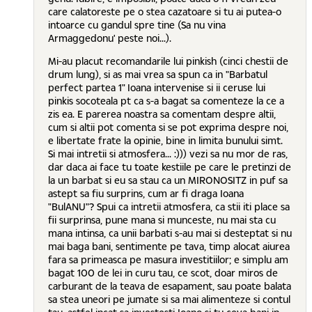
care calatoreste pe o stea cazatoare si tu ai putea-o
intoarce cu gandul spre tine (Sa nu vina
Armaggedonu' peste noi...).
Mi-au placut recomandarile lui pinkish (cinci chestii de
drum lung), si as mai vrea sa spun ca in "Barbatul
perfect partea 1" Ioana intervenise si ii ceruse lui
pinkis socoteala pt ca s-a bagat sa comenteze la ce a
zis ea. E parerea noastra sa comentam despre altii,
cum si altii pot comenta si se pot exprima despre noi,
e libertate frate la opinie, bine in limita bunului simt.
Si mai intretii si atmosfera... :))) vezi sa nu mor de ras,
dar daca ai face tu toate kestiile pe care le pretinzi de
la un barbat si eu sa stau ca un MIRONOSITZ in puf sa
astept sa fiu surprins, cum ar fi draga Ioana
"BulANU"? Spui ca intretii atmosfera, ca stii iti place sa
fii surprinsa, pune mana si munceste, nu mai sta cu
mana intinsa, ca unii barbati s-au mai si desteptat si nu
mai baga bani, sentimente pe tava, timp alocat aiurea
fara sa primeasca pe masura investitiilor; e simplu am
bagat 100 de lei in curu tau, ce scot, doar miros de
carburant de la teava de esapament, sau poate balata
sa stea uneori pe jumate si sa mai alimenteze si contul