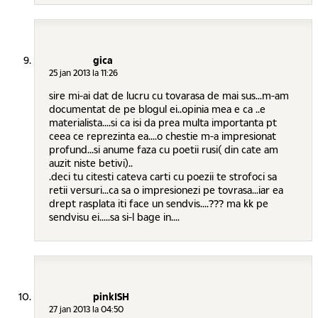
gica
25 jan 2013 la 11:26
sire mi-ai dat de lucru cu tovarasa de mai sus...m-am
documentat de pe blogul ei..opinia mea e ca ..e
materialista....si ca isi da prea multa importanta pt
ceea ce reprezinta ea....o chestie m-a impresionat
profund...si anume faza cu poetii rusi( din cate am
auzit niste betivi)..
.deci tu citesti cateva carti cu poezii te strofoci sa
retii versuri...ca sa o impresionezi pe tovrasa...iar ea
drept rasplata iti face un sendvis....??? ma kk pe
sendvisu ei.....sa si-l bage in....
pinkISH
27 jan 2013 la 04:50