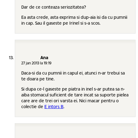
Dar de ce conteaza seriozitatea?
Ea asta crede, asta exprima si dup-aia isi da cu pumnii
in cap. Sau il gaseste pe Irinel si s-a scos.
Ana
27 jan 2013 la 19:19
Daca-si da cu pumnii in capul ei, atunci n-ar trebui sa
te doara pe tine.
Si dupa ce-l gaseste pe piatra in inel s-ar putea sa n-
aiba stomacul suficient de tare incat sa suporte pielea
care are de trei ori varsta ei. Nici macar pentru o
colectie de
E intors B
.