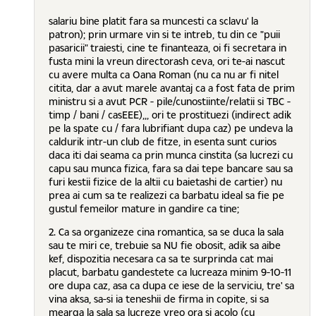
salariu bine platit fara sa muncesti ca sclavu' la
patron); prin urmare vin si te intreb, tu din ce "puii
pasaricii" traiesti, cine te finanteaza, oi fi secretara in
fusta mini la vreun directorash ceva, ori te-ai nascut
cu avere multa ca Oana Roman (nu ca nu ar fi nitel
citita, dar a avut marele avantaj ca a fost fata de prim
ministru si a avut PCR - pile/cunostiinte/relatii si TBC -
timp / bani / casEEE),,, ori te prostituezi (indirect adik
pe la spate cu / fara lubrifiant dupa caz) pe undeva la
caldurik intr-un club de fitze, in esenta sunt curios
daca iti dai seama ca prin munca cinstita (sa lucrezi cu
capu sau munca fizica, fara sa dai tepe bancare sau sa
furi kestii fizice de la altii cu baietashi de cartier) nu
prea ai cum sa te realizezi ca barbatu ideal sa fie pe
gustul femeilor mature in gandire ca tine;
2. Ca sa organizeze cina romantica, sa se duca la sala
sau te miri ce, trebuie sa NU fie obosit, adik sa aibe
kef, dispozitia necesara ca sa te surprinda cat mai
placut, barbatu gandestete ca lucreaza minim 9-10-11
ore dupa caz, asa ca dupa ce iese de la serviciu, tre' sa
vina aksa, sa-si ia teneshii de firma in copite, si sa
mearga la sala sa lucreze vreo ora si acolo (cu