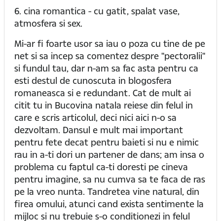
6. cina romantica - cu gatit, spalat vase,
atmosfera si sex.
Mi-ar fi foarte usor sa iau o poza cu tine de pe
net si sa incep sa comentez despre "pectoralii"
si fundul tau, dar n-am sa fac asta pentru ca
esti destul de cunoscuta in blogosfera
romaneasca si e redundant. Cat de mult ai
citit tu in Bucovina natala reiese din felul in
care e scris articolul, deci nici aici n-o sa
dezvoltam. Dansul e mult mai important
pentru fete decat pentru baieti si nu e nimic
rau in a-ti dori un partener de dans; am insa o
problema cu faptul ca-ti doresti pe cineva
pentru imagine, sa nu cumva sa te faca de ras
pe la vreo nunta. Tandretea vine natural, din
firea omului, atunci cand exista sentimente la
mijloc si nu trebuie s-o conditionezi in felul