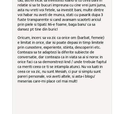
tau, astfel incat sa investesti Ioano si tu ceva bani in
relatie si sa te bucuri impreuna cu cine vrei jumi juma,
asta nu vreti voi fetele, sa investit bani, multe dintre
voi habar nu aveti de munca, stati cu pasarik dupa 3
fuste transparente si cand avansam scaoteti ariciul
prin piele si tipati: Mi-e foame, baga banu' ca sa
dansez pt tine din buric!
Oricum, incerc sa va zic ca orice om (barbat, femeie)
e limitat in orice, dar isi poate depasi in timp limitele
prin cunostere, experiente, stiinta, descoperiri etc.
Conteaza sa te adaptezi la diferite subiecte de
conversatie, dar conteaza ca in viata sa ai si noroc in
orice faci ca sa demonstrezi knd / unde trebuie faptul
ca meriti ceea ce ti se intampla atunci. Nu va luati in
ceea ce va zic, nu sunt Mesiah, ci pur si simplu sunt
pareri personale, voi aveti altele, si asta-i blogu'
meserias care-mi place cel mai mult!