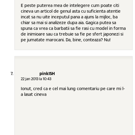
E peste puterea mea de intelegere cum poate citi
cineva un articol de genul asta cu suficienta atentie
incat sa nu uite inceputul pana a ajuns la mijloc, ba
chiar sa mai si analizeze dupa aia. Gagica putea sa
spuna ca vrea ca barbatii sa fie rasi cu model in forma
de inimioare sau ca trebuie sa fie pe sfert japonezi si
pe jumatate marocani. Da, bine, conteaza? Nu!
pinkISH
22 jan 2013 la 10:43
Ionut, cred ca e cel mai lung comentariu pe care mi l-
a lasat cineva