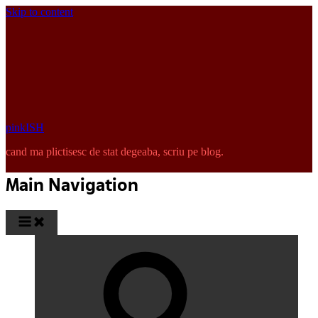
Skip to content
pinkISH
cand ma plictisesc de stat degeaba, scriu pe blog.
Main Navigation