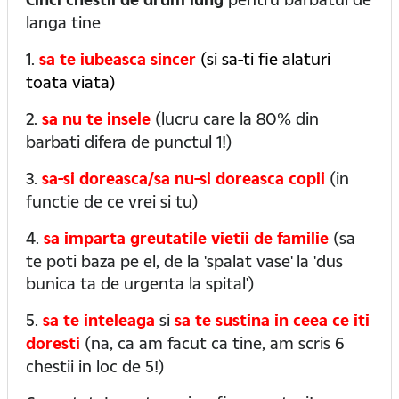
langa tine
1.
sa te iubeasca sincer
(si sa-ti fie alaturi
toata viata)
2.
sa nu te insele
(lucru care la 80% din
barbati difera de punctul 1!)
3.
sa-si doreasca/sa nu-si doreasca copii
(in
functie de ce vrei si tu)
4.
sa imparta greutatile vietii de familie
(sa
te poti baza pe el, de la 'spalat vase' la 'dus
bunica ta de urgenta la spital')
5.
sa te inteleaga
si
sa te sustina in ceea ce iti
doresti
(na, ca am facut ca tine, am scris 6
chestii in loc de 5!)