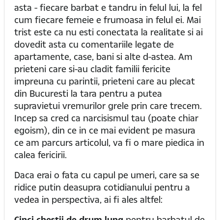
asta - fiecare barbat e tandru in felul lui, la fel
cum fiecare femeie e frumoasa in felul ei. Mai
trist este ca nu esti conectata la realitate si ai
dovedit asta cu comentariile legate de
apartamente, case, bani si alte d-astea. Am
prieteni care si-au cladit familii fericite
impreuna cu parintii, prieteni care au plecat
din Bucuresti la tara pentru a putea
supravietui vremurilor grele prin care trecem.
Incep sa cred ca narcisismul tau (poate chiar
egoism), din ce in ce mai evident pe masura
ce am parcurs articolul, va fi o mare piedica in
calea fericirii.
Daca erai o fata cu capul pe umeri, care sa se
ridice putin deasupra cotidianului pentru a
vedea in perspectiva, ai fi ales altfel:
Cinci chestii de drum lung
pentru barbatul de