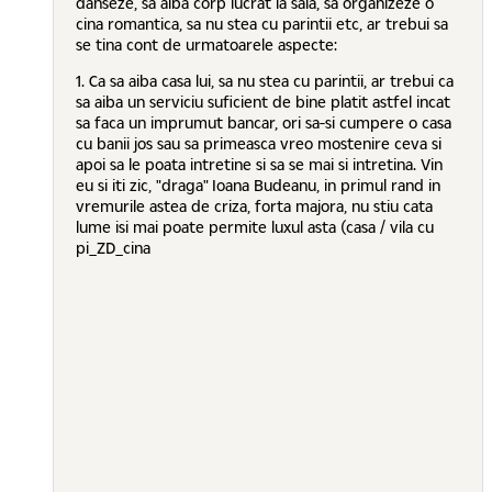
danseze, sa aiba corp lucrat la sala, sa organizeze o
cina romantica, sa nu stea cu parintii etc, ar trebui sa
se tina cont de urmatoarele aspecte:
1. Ca sa aiba casa lui, sa nu stea cu parintii, ar trebui ca
sa aiba un serviciu suficient de bine platit astfel incat
sa faca un imprumut bancar, ori sa-si cumpere o casa
cu banii jos sau sa primeasca vreo mostenire ceva si
apoi sa le poata intretine si sa se mai si intretina. Vin
eu si iti zic, "draga" Ioana Budeanu, in primul rand in
vremurile astea de criza, forta majora, nu stiu cata
lume isi mai poate permite luxul asta (casa / vila cu
pi_ZD_cina