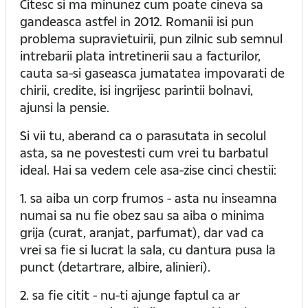
Citesc si ma minunez cum poate cineva sa
gandeasca astfel in 2012. Romanii isi pun
problema supravietuirii, pun zilnic sub semnul
intrebarii plata intretinerii sau a facturilor,
cauta sa-si gaseasca jumatatea impovarati de
chirii, credite, isi ingrijesc parintii bolnavi,
ajunsi la pensie.
Si vii tu, aberand ca o parasutata in secolul
asta, sa ne povestesti cum vrei tu barbatul
ideal. Hai sa vedem cele asa-zise cinci chestii:
1. sa aiba un corp frumos - asta nu inseamna
numai sa nu fie obez sau sa aiba o minima
grija (curat, aranjat, parfumat), dar vad ca
vrei sa fie si lucrat la sala, cu dantura pusa la
punct (detartrare, albire, alinieri).
2. sa fie citit - nu-ti ajunge faptul ca ar