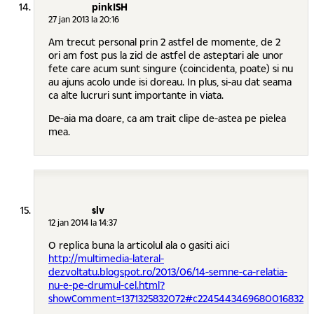
pinkISH
27 jan 2013 la 20:16
Am trecut personal prin 2 astfel de momente, de 2
ori am fost pus la zid de astfel de asteptari ale unor
fete care acum sunt singure (coincidenta, poate) si nu
au ajuns acolo unde isi doreau. In plus, si-au dat seama
ca alte lucruri sunt importante in viata.
De-aia ma doare, ca am trait clipe de-astea pe pielea
mea.
slv
12 jan 2014 la 14:37
O replica buna la articolul ala o gasiti aici
http://multimedia-lateral-
dezvoltatu.blogspot.ro/2013/06/14-semne-ca-relatia-
nu-e-pe-drumul-cel.html?
showComment=1371325832072#c2245443469680016832