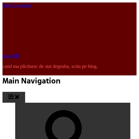
Skip to content
pinkISH
cand ma plictisesc de stat degeaba, scriu pe blog.
Main Navigation