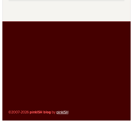
©2007-2026
pinkISH blog
by
pinkISH