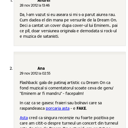
Andrei
28 nov 2012 la 13:46
Da, l-am vazut si eu aseara si mi s-a parut aiurea rau.
Cum dadea el din mana pe versurile de la Dream On.
Deci a cantat un cover dupa cover-ul lui Eminem.. pai
ce pll, doar versiunea originala e demodata si rock-ul
e muzica de satanisti.
Ana
29 nov 2012 la 02:55
Flashback: gala de patinaj artistic cu Dream On ca
fond muzical si comentatorul scoate ceva de genu'
"Eminem ar fi mandru" - facepalm!
In caz ca se gasesc fraieri sau bolnavi care sa
raspandeasca
porcaria asta
- e
FAKE
.
Asta
cred ca singura recenzie nu foarte pozitiva pe
care am citit-o despre turneul un concert din turneul