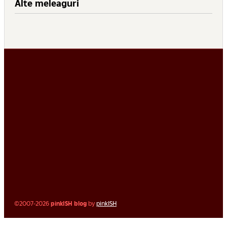
Alte meleaguri
©2007-2026
pinkISH blog
by
pinkISH