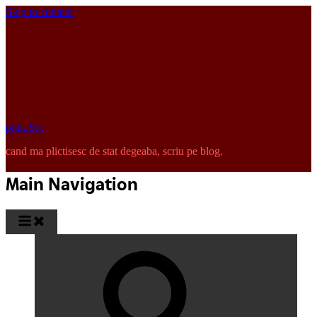
Skip to content
pinkISH
cand ma plictisesc de stat degeaba, scriu pe blog.
Main Navigation