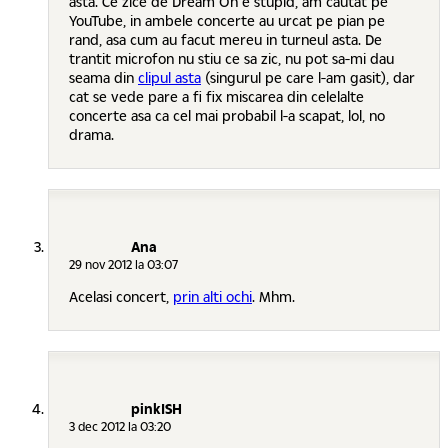
asta. Ce zice de Dream On e stupid, am cautat pe
YouTube, in ambele concerte au urcat pe pian pe
rand, asa cum au facut mereu in turneul asta. De
trantit microfon nu stiu ce sa zic, nu pot sa-mi dau
seama din
clipul asta
(singurul pe care l-am gasit), dar
cat se vede pare a fi fix miscarea din celelalte
concerte asa ca cel mai probabil l-a scapat, lol, no
drama.
Ana
29 nov 2012 la 03:07
Acelasi concert,
prin alti ochi
. Mhm.
pinkISH
3 dec 2012 la 03:20