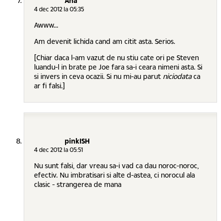
Ana
4 dec 2012 la 05:35
Awww...
Am devenit lichida cand am citit asta. Serios.
[Chiar daca l-am vazut de nu stiu cate ori pe Steven
luandu-l in brate pe Joe fara sa-i ceara nimeni asta. Si
si invers in ceva ocazii. Si nu mi-au parut
niciodata
ca
ar fi falsi.]
pinkISH
4 dec 2012 la 05:51
Nu sunt falsi, dar vreau sa-i vad ca dau noroc-noroc,
efectiv. Nu imbratisari si alte d-astea, ci norocul ala
clasic - strangerea de mana