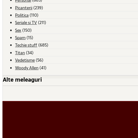
Picanterii
(239)
Politica
(110)
Seriale si TV
(211)
Sex
(150)
Spam
(15)
Techie stuff
(685)
Titan
(34)
Vedetisme
(56)
Woody Allen
(41)
Alte meleaguri