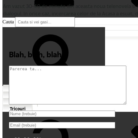
Am vazut 30-40 de minute din aceasta noua telenovela si a
dialogul. In orice caz, incercarea celor de la Acasa a esuat
Cauta
Blah, blah, blah
Cauta
Home
Comentarii recente
My Movies
Tricouri