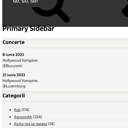
Primary Sidebar
Concerte
8 iunie 2023
Hollywood Vampires
@Bucuresti
21 iunie 2023
Hollywood Vampires
@Luxemburg
Categorii
Ads
(114)
Aerosmith
(324)
Ajuta-ma sa gasesc
(14)