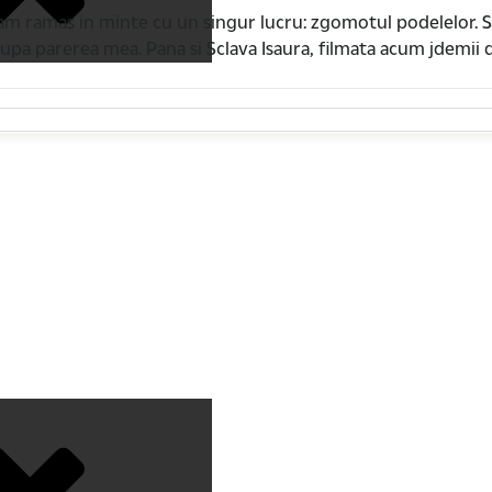
m ramas in minte cu un singur lucru: zgomotul podelelor. S
, dupa parerea mea. Pana si Sclava Isaura, filmata acum jdemii