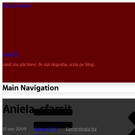
Skip to content
pinkISH
cand ma plictisesc de stat degeaba, scriu pe blog.
Main Navigation
Aniela, sfarsit
15 sep 2009
Seriale si TV
Comenteaza tu!