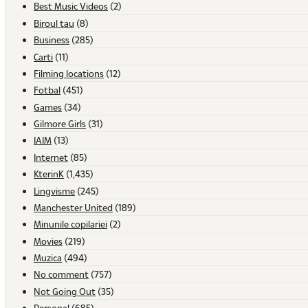
Best Music Videos
(2)
Biroul tau
(8)
Business
(285)
Carti
(11)
Filming locations
(12)
Fotbal
(451)
Games
(34)
Gilmore Girls
(31)
IAIM
(13)
Internet
(85)
KterinK
(1,435)
Lingvisme
(245)
Manchester United
(189)
Minunile copilariei
(2)
Movies
(219)
Muzica
(494)
No comment
(757)
Not Going Out
(35)
Personal
(685)