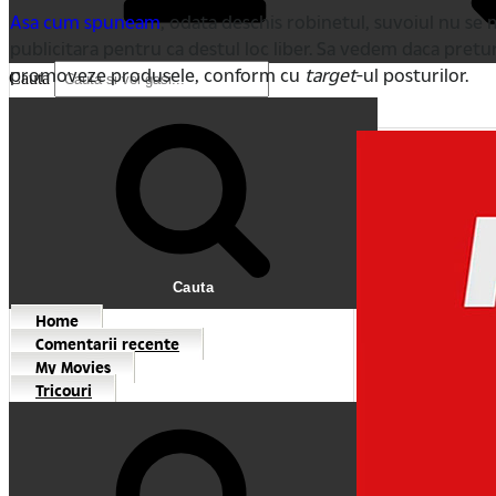
Asa cum spuneam
, odata deschis robinetul, suvoiul nu s
publicitara pentru ca destul loc liber. Sa vedem daca pretu
promoveze produsele, conform cu
target
-ul posturilor.
Cauta
Cauta
Home
Comentarii recente
My Movies
Tricouri