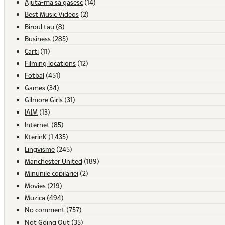
Ajuta-ma sa gasesc
(14)
Best Music Videos
(2)
Biroul tau
(8)
Business
(285)
Carti
(11)
Filming locations
(12)
Fotbal
(451)
Games
(34)
Gilmore Girls
(31)
IAIM
(13)
Internet
(85)
KterinK
(1,435)
Lingvisme
(245)
Manchester United
(189)
Minunile copilariei
(2)
Movies
(219)
Muzica
(494)
No comment
(757)
Not Going Out
(35)