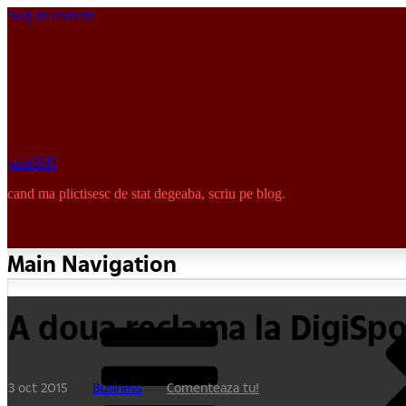
Skip to content
pinkISH
cand ma plictisesc de stat degeaba, scriu pe blog.
Main Navigation
A doua reclama la DigiSpo
3 oct 2015
Business
Comenteaza tu!