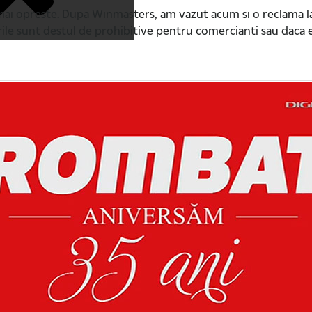
e mai opreste. Dupa Winmasters, am vazut acum si o reclama 
rile sunt destul de prohibitive pentru comercianti sau daca e