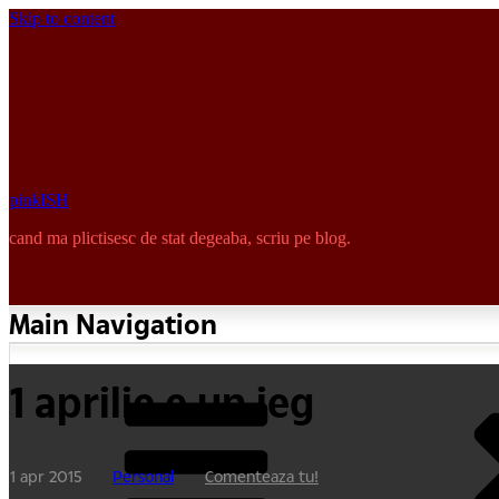
Skip to content
pinkISH
cand ma plictisesc de stat degeaba, scriu pe blog.
Main Navigation
1 aprilie e un jeg
1 apr 2015
Personal
Comenteaza tu!