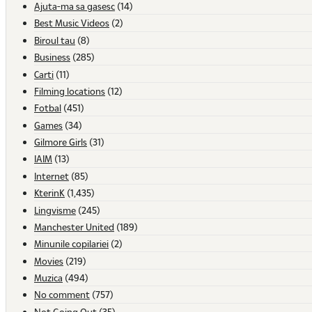
Ajuta-ma sa gasesc
(14)
Best Music Videos
(2)
Biroul tau
(8)
Business
(285)
Carti
(11)
Filming locations
(12)
Fotbal
(451)
Games
(34)
Gilmore Girls
(31)
IAIM
(13)
Internet
(85)
KterinK
(1,435)
Lingvisme
(245)
Manchester United
(189)
Minunile copilariei
(2)
Movies
(219)
Muzica
(494)
No comment
(757)
Not Going Out
(35)