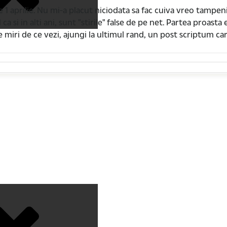
e 1 aprilie. Nu mi-a placut niciodata sa fac cuiva vreo tampe
a si in alti ani, sunt "stirile" false de pe net. Partea proasta e
 te miri de ce vezi, ajungi la ultimul rand, un post scriptum ca