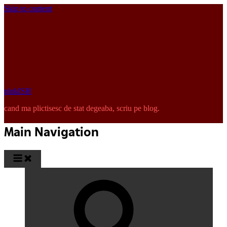
Skip to content
pinkISH
cand ma plictisesc de stat degeaba, scriu pe blog.
Main Navigation