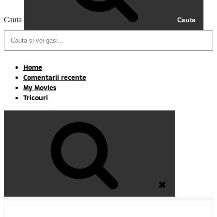
Cauta
Cauta
Home
Comentarii recente
My Movies
Tricouri