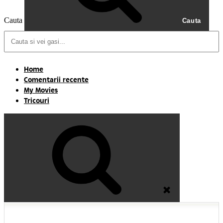
Cauta
Cauta
Home
Comentarii recente
My Movies
Tricouri