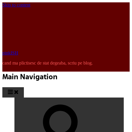
Skip to content
pinkISH
cand ma plictisesc de stat degeaba, scriu pe blog.
Main Navigation