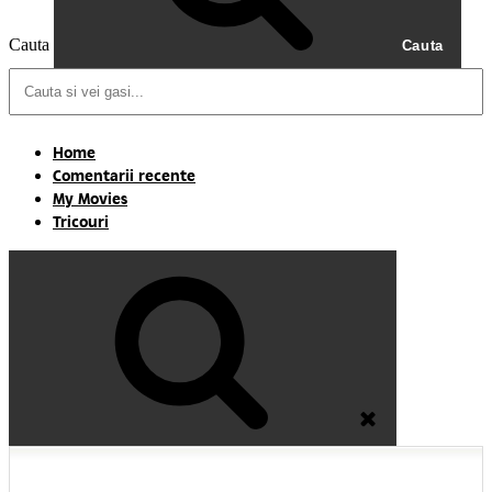
Cauta
Cauta
Home
Comentarii recente
My Movies
Tricouri