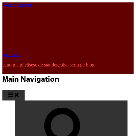
Skip to content
pinkISH
cand ma plictisesc de stat degeaba, scriu pe blog.
Main Navigation