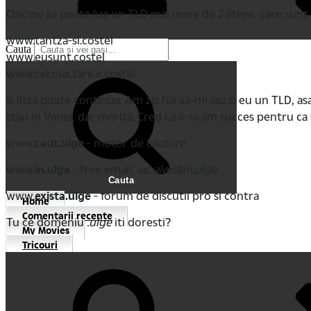
Oricine isi poate lua un TLD mai mare de 2 litere, care sun
www.tantza-si.costel
Cauta
www.eusunt.costel
www.cel.mai.tare.e.costel
si lista poate continua. Am zis hai sa-mi iau si eu un TLD, 
stau in Vama, dar merita. Cred ca o sa am succes pentru ca
www.
caut.ulge
- motor de cautare
www.
in.ulge
- free email, ex:
alex@in.ulge
Cauta
www.
exista.ulge
- forum de discutii pro si contra
Home
Comentarii recente
Tu ce domeniu
.ulge
iti doresti?
My Movies
Tricouri