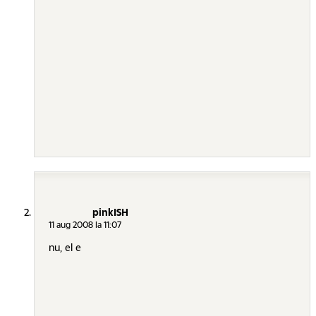
pinkISH
11 aug 2008 la 11:07
nu, el e