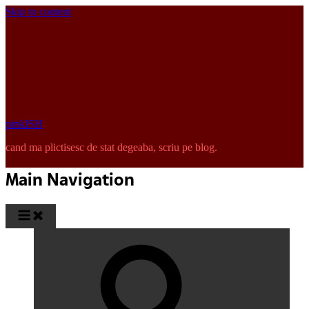
Skip to content
pinkISH
cand ma plictisesc de stat degeaba, scriu pe blog.
Main Navigation