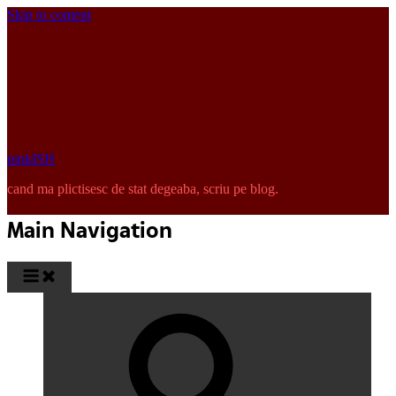
Skip to content
pinkISH
cand ma plictisesc de stat degeaba, scriu pe blog.
Main Navigation