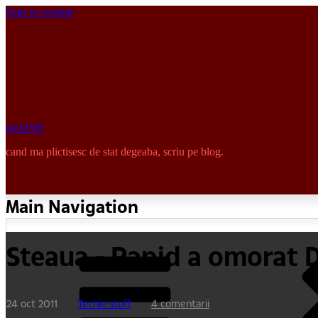
Skip to content
pinkISH
cand ma plictisesc de stat degeaba, scriu pe blog.
Main Navigation
Steaua - Rapid a omorat D
24 oct 2011
Techie stuff
4 comentarii