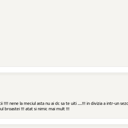
itii !!!! nene la meciul asta nu ai dc sa te uiti .....!!! in divizia a intr-u
 broastei !!! atat si nimic mai mult !!!