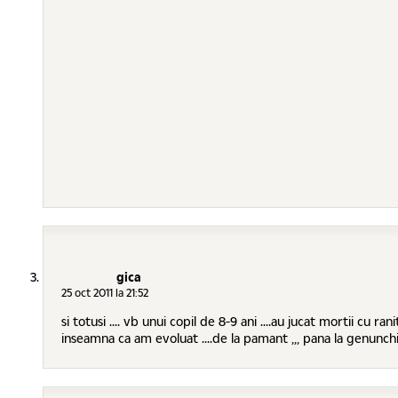
gica
25 oct 2011 la 21:52
si totusi .... vb unui copil de 8-9 ani ....au jucat mortii cu ran
inseamna ca am evoluat ....de la pamant ,,, pana la genunchiul