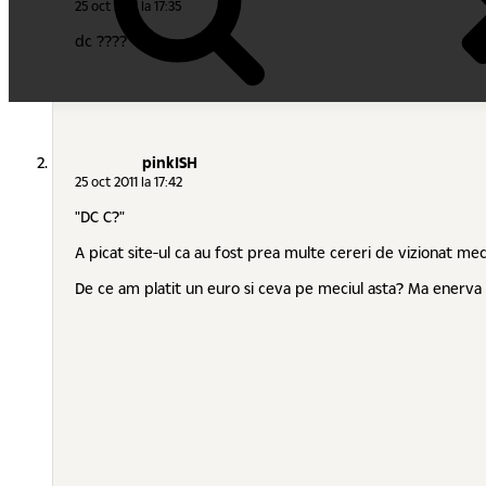
25 oct 2011 la 17:35
dc ????
pinkISH
25 oct 2011 la 17:42
"DC C?"
A picat site-ul ca au fost prea multe cereri de vizionat meci
De ce am platit un euro si ceva pe meciul asta? Ma enerva ca