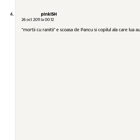
pinkISH
26 oct 2011 la 00:12
"mortii cu ranitii" e scoasa de Pancu si copilul ala care lua 