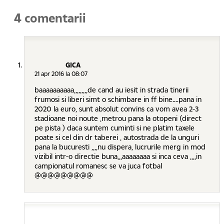
4 comentarii
GICA
21 apr 2016 la 08:07
baaaaaaaaaa,,,,,,,,,de cand au iesit in strada tinerii
frumosi si liberi simt o schimbare in ff bine....pana in
2020 la euro, sunt absolut convins ca vom avea 2-3
stadioane noi noute ,metrou pana la otopeni (direct
pe pista ) daca suntem cuminti si ne platim taxele
poate si cel din dr taberei , autostrada de la unguri
pana la bucuresti ,,,,nu dispera, lucrurile merg in mod
vizibil intr-o directie buna,,,aaaaaaaa si inca ceva ,,,,in
campionatul romanesc se va juca fotbal
@@@@@@@@@