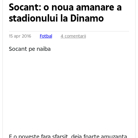
Socant: o noua amanare a
stadionului la Dinamo
15 apr 2016
Fotbal
4 comentarii
Socant pe naiba
E o poveste fara sfarsit, deja foarte amuzanta