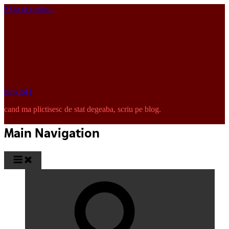
Skip to content
pinkISH
cand ma plictisesc de stat degeaba, scriu pe blog.
Main Navigation