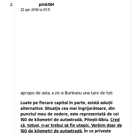
pinkISH
22 apr 2016 la 01:11
apropo de asta, a zis si Burleanu una tare de tot:
Luate pe fiecare capitol în parte, există soluţii
alternative. Situaţia cea mai îngrijorătoare, din
punctul meu de vedere, este reprezentată de cei
150 de kilometri de autostradă, Piteşti-Sibiu.
Cred
că, totuşi, n-ar trebui să fie utopic. Vorbim doar de
150 de kilometri de autostradă.
În ce priveşte