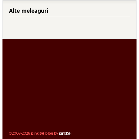
Alte meleaguri
©2007-2026
pinkISH blog
by
pinkISH