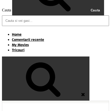
Cauta
Cauta
Home
Comentarii recente
My Movies
Tricouri