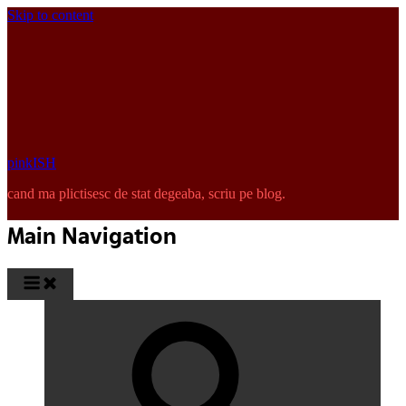
Skip to content
pinkISH
cand ma plictisesc de stat degeaba, scriu pe blog.
Main Navigation