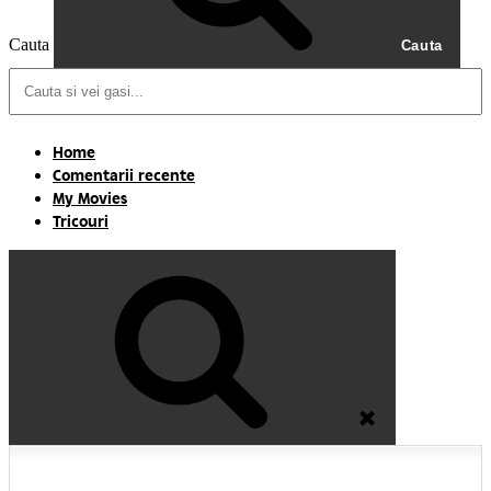
Cauta
Cauta
Home
Comentarii recente
My Movies
Tricouri