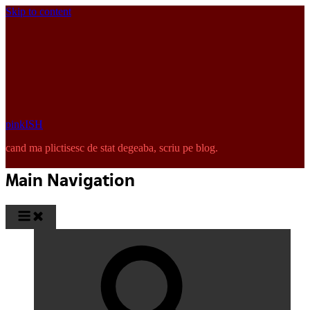
Skip to content
pinkISH
cand ma plictisesc de stat degeaba, scriu pe blog.
Main Navigation