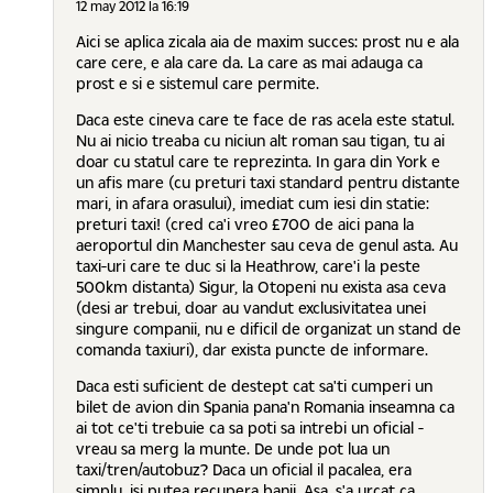
12 may 2012 la 16:19
Aici se aplica zicala aia de maxim succes: prost nu e ala
care cere, e ala care da. La care as mai adauga ca
prost e si e sistemul care permite.
Daca este cineva care te face de ras acela este statul.
Nu ai nicio treaba cu niciun alt roman sau tigan, tu ai
doar cu statul care te reprezinta. In gara din York e
un afis mare (cu preturi taxi standard pentru distante
mari, in afara orasului), imediat cum iesi din statie:
preturi taxi! (cred ca'i vreo £700 de aici pana la
aeroportul din Manchester sau ceva de genul asta. Au
taxi-uri care te duc si la Heathrow, care'i la peste
500km distanta) Sigur, la Otopeni nu exista asa ceva
(desi ar trebui, doar au vandut exclusivitatea unei
singure companii, nu e dificil de organizat un stand de
comanda taxiuri), dar exista puncte de informare.
Daca esti suficient de destept cat sa'ti cumperi un
bilet de avion din Spania pana'n Romania inseamna ca
ai tot ce'ti trebuie ca sa poti sa intrebi un oficial -
vreau sa merg la munte. De unde pot lua un
taxi/tren/autobuz? Daca un oficial il pacalea, era
simplu, isi putea recupera banii. Asa, s'a urcat ca