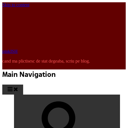
Skip to content
pinkISH
cand ma plictisesc de stat degeaba, scriu pe blog.
Main Navigation