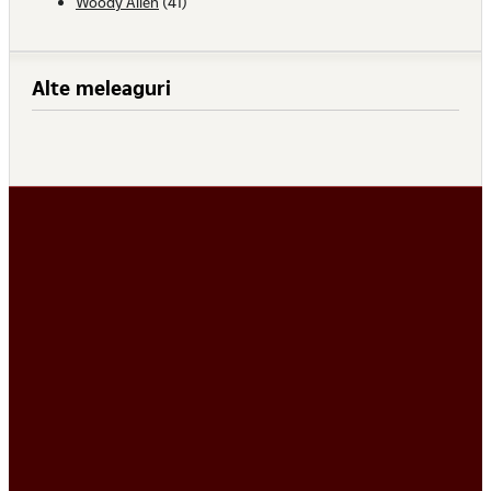
Woody Allen
(41)
Alte meleaguri