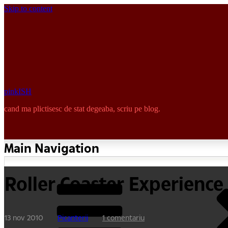
Skip to content
pinkISH
cand ma plictisesc de stat degeaba, scriu pe blog.
Main Navigation
Roller Coaster Experience
13 nov 2010
Picanterii
1 comentariu