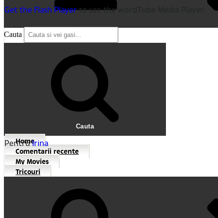
Get the Flash Player
to see the wordTube Media Player.
Cauta
Cauta
Home
Pentru
Irina
Comentarii recente
My Movies
Tricouri