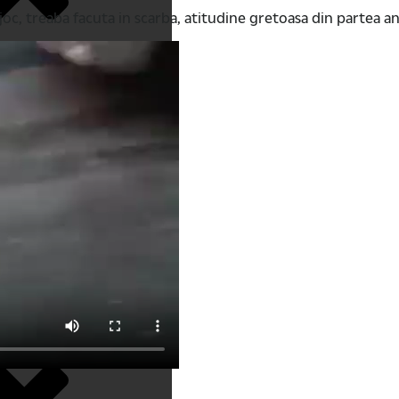
e joc, treaba facuta in scarba, atitudine gretoasa din partea 