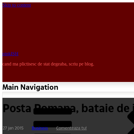
Skip to content
pinkISH
cand ma plictisesc de stat degeaba, scriu pe blog.
Main Navigation
Posta Romana, bataie de 
27 jan 2015
Business
Comenteaza tu!