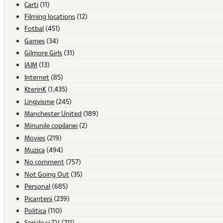
Carti
(11)
Filming locations
(12)
Fotbal
(451)
Games
(34)
Gilmore Girls
(31)
IAIM
(13)
Internet
(85)
KterinK
(1,435)
Lingvisme
(245)
Manchester United
(189)
Minunile copilariei
(2)
Movies
(219)
Muzica
(494)
No comment
(757)
Not Going Out
(35)
Personal
(685)
Picanterii
(239)
Politica
(110)
Seriale si TV
(211)