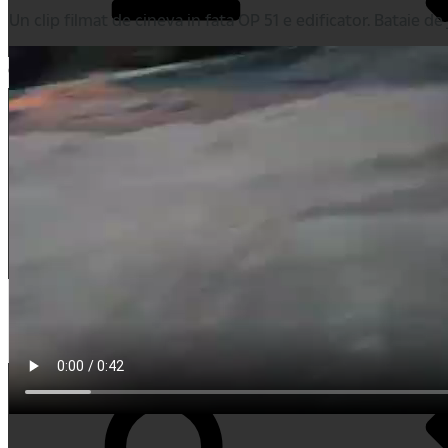
Un clip filmat de cineva in fata OP 51 e edificator. Bataie d
Cauta
Cauta
Home
Comentarii recente
My Movies
Tricouri