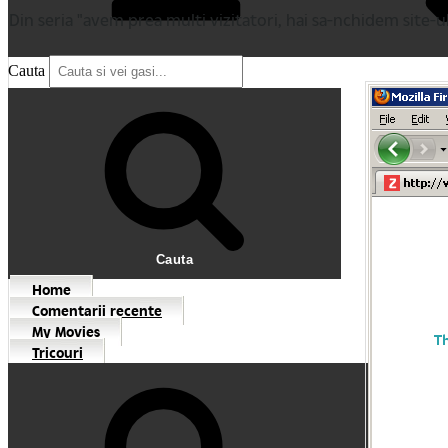
Din seria "avem prea multi vizitatori, hai sa-nchidem site-ul
Cauta
Cauta
Home
Comentarii recente
My Movies
Tricouri