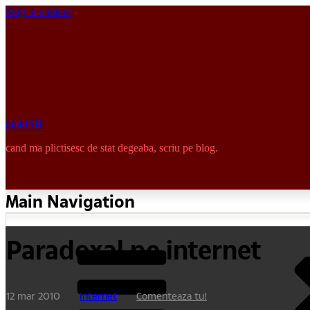
Skip to content
pinkISH
cand ma plictisesc de stat degeaba, scriu pe blog.
Main Navigation
Paradoxal pe internet
12 mar 2010
Internet
Comenteaza tu!