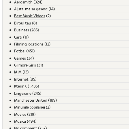
Aerosmith
(324)
Ajuta-ma sa gasesc
(14)
Best Music Videos
(2)
Biroul tau
(8)
Business
(285)
Carti
(11)
Filming locations
(12)
Fotbal
(451)
Games
(34)
Gilmore Girls
(31)
IAIM
(13)
Internet
(85)
KterinK
(1,435)
Lingvisme
(245)
Manchester United
(189)
Minunile copilariei
(2)
Movies
(219)
Muzica
(494)
No comment
(757)