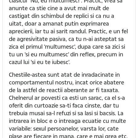
clasicul "Nu, eu multumesc!". Practic, vrea sa
anunte ca stie cine a avut mai mult de
castigat din schimbul de replici si ca nu a
uitat, doar a amanat putin exprimarea
aprecierii, iar tu ai sarit randul. Practic, e un fel
de agresivitate pasiva, ca tu n-ai asteptat sa
zica el primul 'multumesc', dupa care sa zici si
tu un 'si eu multumesc' din reflex, precum in
cazul lui 'si eu te iubesc'.
Chestiile-astea sunt atat de inradacinate in
comportamentul nostru, incat orice abatere
de la astfel de reactii aberante ar fi taxata.
Chelnerul ar povesti ca esti un sarac, ca el s-a
oferit din curtoazie sa-ti faca cinste, dar tu
trebuia musai sa-l refuzi si sa lasi si bacsis. La
intrarea in bloc e o intreaga ecuatie cu multe
variabile: sexul persoanelor, varsta lor, cate
plase are fiecare in mana, care e mai grea etc.