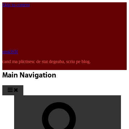
Skip to content
pinkISH
cand ma plictisesc de stat degeaba, scriu pe blog.
Main Navigation