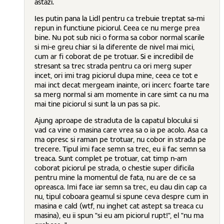
astazi.
Ies putin pana la Lidl pentru ca trebuie treptat sa-mi
repun in functiune piciorul. Ceea ce nu merge prea
bine. Nu pot sub nici o forma sa cobor normal scarile
si mi-e greu chiar si la diferente de nivel mai mici,
cum ar fi coborat de pe trotuar. Si e incredibil de
stresant sa trec strada pentru ca ori merg super
incet, ori imi trag piciorul dupa mine, ceea ce tot e
mai inct decat mergeam inainte, ori incerc foarte tare
sa merg normal si am momente in care simt ca nu ma
mai tine piciorul si sunt la un pas sa pic.
Ajung aproape de straduta de la capatul blocului si
vad ca vine o masina care vrea sa o ia pe acolo. Asa ca
ma opresc si raman pe trotuar, nu cobor in strada pe
trecere. Tipul imi face semn sa trec, eu ii fac semn sa
treaca. Sunt complet pe trotuar, cat timp n-am
coborat piciorul pe strada, o chestie super dificila
pentru mine la momentul de fata, nu are de ce sa
opreasca. Imi face iar semn sa trec, eu dau din cap ca
nu, tipul coboara geamul si spune ceva despre cum in
masina e cald (wtf, nu inghet cat astept sa treaca cu
masina), eu ii spun "si eu am piciorul rupt!", el "nu ma