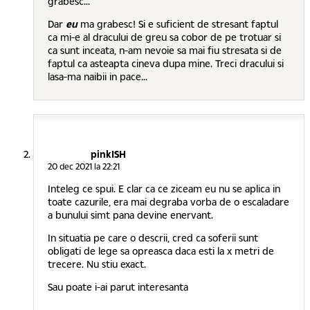
grabesc..."
Dar
eu
ma grabesc! Si e suficient de stresant faptul
ca mi-e al dracului de greu sa cobor de pe trotuar si
ca sunt inceata, n-am nevoie sa mai fiu stresata si de
faptul ca asteapta cineva dupa mine. Treci dracului si
lasa-ma naibii in pace...
pinkISH
20 dec 2021 la 22:21
Inteleg ce spui. E clar ca ce ziceam eu nu se aplica in
toate cazurile, era mai degraba vorba de o escaladare
a bunului simt pana devine enervant.
In situatia pe care o descrii, cred ca soferii sunt
obligati de lege sa opreasca daca esti la x metri de
trecere. Nu stiu exact.
Sau poate i-ai parut interesanta