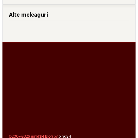
Alte meleaguri
©2007-2026
pinkISH blog
by
pinkISH