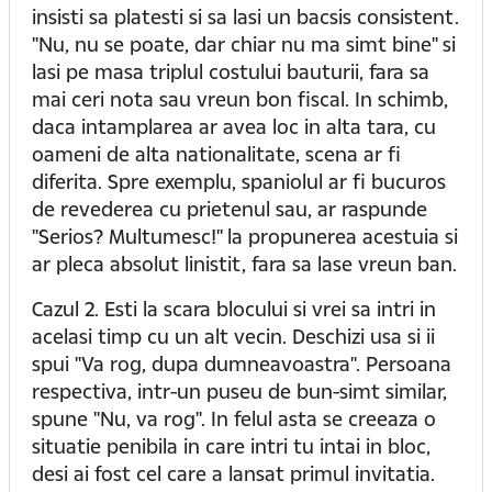
insisti sa platesti si sa lasi un bacsis consistent.
"Nu, nu se poate, dar chiar nu ma simt bine" si
lasi pe masa triplul costului bauturii, fara sa
mai ceri nota sau vreun bon fiscal. In schimb,
daca intamplarea ar avea loc in alta tara, cu
oameni de alta nationalitate, scena ar fi
diferita. Spre exemplu, spaniolul ar fi bucuros
de revederea cu prietenul sau, ar raspunde
"Serios? Multumesc!" la propunerea acestuia si
ar pleca absolut linistit, fara sa lase vreun ban.
Cazul 2. Esti la scara blocului si vrei sa intri in
acelasi timp cu un alt vecin. Deschizi usa si ii
spui "Va rog, dupa dumneavoastra". Persoana
respectiva, intr-un puseu de bun-simt similar,
spune "Nu, va rog". In felul asta se creeaza o
situatie penibila in care intri tu intai in bloc,
desi ai fost cel care a lansat primul invitatia.