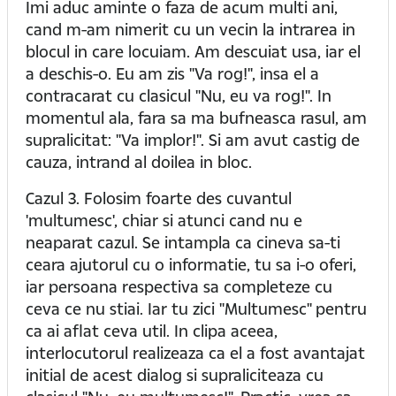
Imi aduc aminte o faza de acum multi ani,
cand m-am nimerit cu un vecin la intrarea in
blocul in care locuiam. Am descuiat usa, iar el
a deschis-o. Eu am zis "Va rog!", insa el a
contracarat cu clasicul "Nu, eu va rog!". In
momentul ala, fara sa ma bufneasca rasul, am
supralicitat: "Va implor!". Si am avut castig de
cauza, intrand al doilea in bloc.
Cazul 3. Folosim foarte des cuvantul
'multumesc', chiar si atunci cand nu e
neaparat cazul. Se intampla ca cineva sa-ti
ceara ajutorul cu o informatie, tu sa i-o oferi,
iar persoana respectiva sa completeze cu
ceva ce nu stiai. Iar tu zici "Multumesc" pentru
ca ai aflat ceva util. In clipa aceea,
interlocutorul realizeaza ca el a fost avantajat
initial de acest dialog si supraliciteaza cu