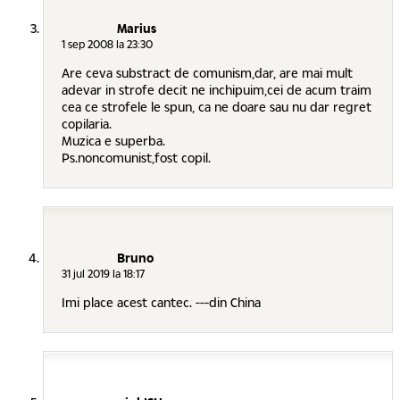
Marius
1 sep 2008 la 23:30
Are ceva substract de comunism,dar, are mai mult
adevar in strofe decit ne inchipuim,cei de acum traim
cea ce strofele le spun, ca ne doare sau nu dar regret
copilaria.
Muzica e superba.
Ps.noncomunist,fost copil.
Bruno
31 jul 2019 la 18:17
Imi place acest cantec. ---din China