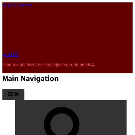
Skip to content
pinkISH
cand ma plictisesc de stat degeaba, scriu pe blog.
Main Navigation