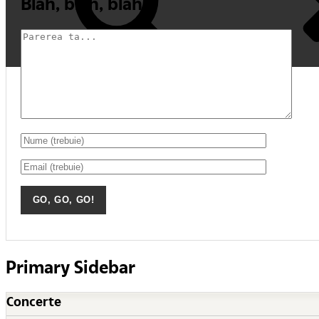
Blah, blah, blah
Primary Sidebar
Concerte