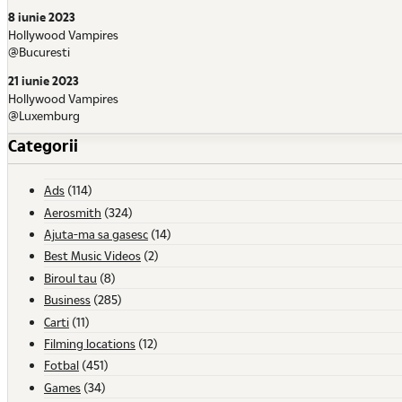
8 iunie 2023
Hollywood Vampires
@Bucuresti
21 iunie 2023
Hollywood Vampires
@Luxemburg
Categorii
Ads
(114)
Aerosmith
(324)
Ajuta-ma sa gasesc
(14)
Best Music Videos
(2)
Biroul tau
(8)
Business
(285)
Carti
(11)
Filming locations
(12)
Fotbal
(451)
Games
(34)