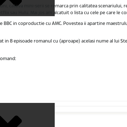
uni, cateva mini-serii se remarca prin calitatea scenariului, re
tflix sau Hulu. Mai jos am alcatuit o lista cu cele pe care le c
e BBC in coproductie cu AMC. Povestea ii apartine maestrului J
at in 8 episoade romanul cu (aproape) acelasi nume al lui Ste
ecomand: