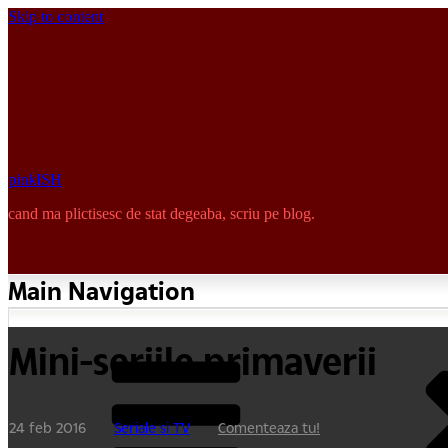
Skip to content
pinkISH
cand ma plictisesc de stat degeaba, scriu pe blog.
Main Navigation
Mini-seriile primaverii
24 feb 2016
Seriale si TV
Comenteaza tu!