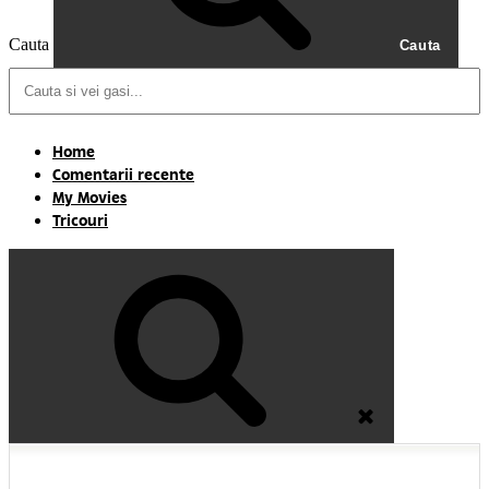
Cauta
Cauta
Home
Comentarii recente
My Movies
Tricouri