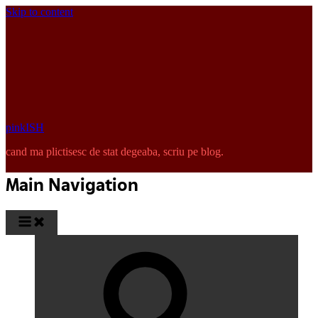
Skip to content
pinkISH
cand ma plictisesc de stat degeaba, scriu pe blog.
Main Navigation