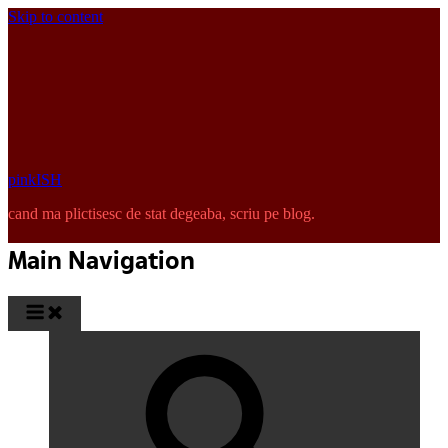
Skip to content
pinkISH
cand ma plictisesc de stat degeaba, scriu pe blog.
Main Navigation