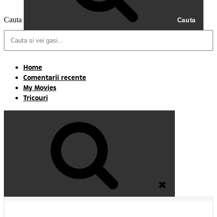
Cauta
Cauta
Home
Comentarii recente
My Movies
Tricouri