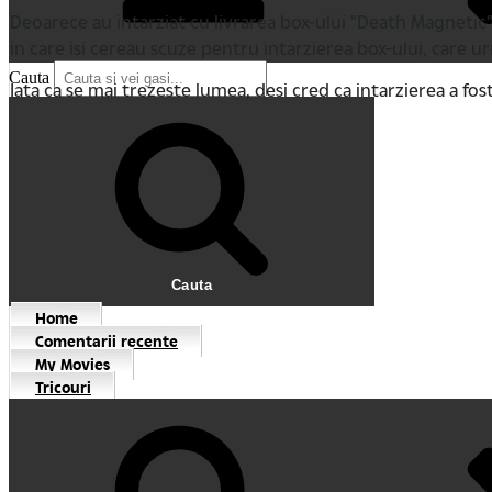
Deoarece au intarziat cu livrarea box-ului "Death Magnetic"
in care isi cereau scuze pentru intarzierea box-ului, care ur
Cauta
Iata ca se mai trezeste lumea, desi cred ca intarzierea a fost
Cauta
Home
Comentarii recente
My Movies
Tricouri