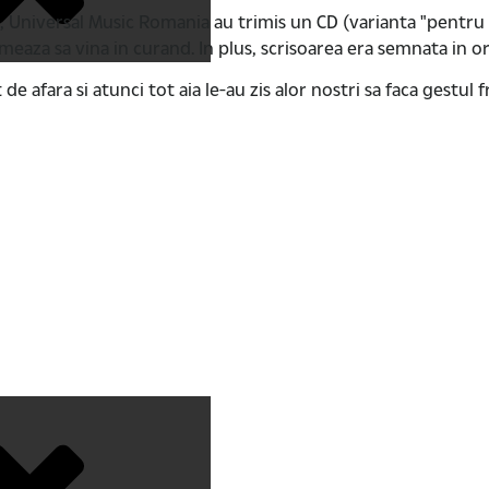
, Universal Music Romania au trimis un CD (varianta "pentru 
meaza sa vina in curand. In plus, scrisoarea era semnata in or
 de afara si atunci tot aia le-au zis alor nostri sa faca gestul