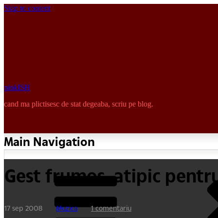
Skip to content
pinkISH
cand ma plictisesc de stat degeaba, scriu pe blog.
Main Navigation
Gest frumos, atipic pent
17 sep 2008
Muzica
1 comentariu