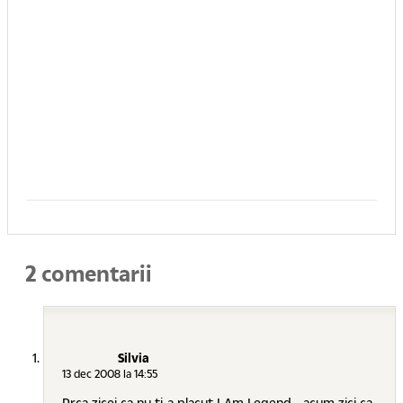
2 comentarii
Silvia
13 dec 2008 la 14:55
Prca zicei ca nu ti-a placut I Am Legend... acum zici ca-