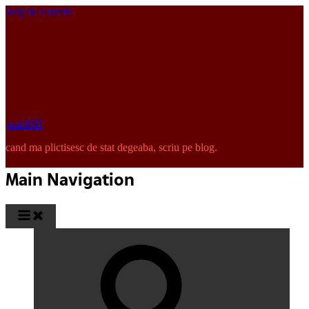
Skip to content
pinkISH
cand ma plictisesc de stat degeaba, scriu pe blog.
Main Navigation