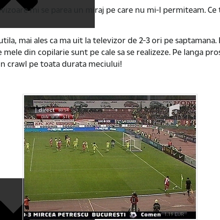
vizoare mi se parea un miraj pe care nu mi-l permiteam. Ce ta
nutila, mai ales ca ma uit la televizor de 2-3 ori pe saptamana.
e mele din copilarie sunt pe cale sa se realizeze. Pe langa pro
un crawl pe toata durata meciului!