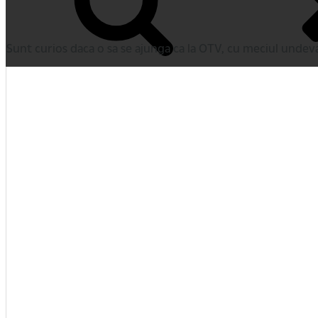
Sunt curios daca o sa se ajunga ca la OTV, cu meciul undeva 