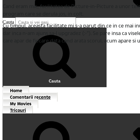
Cand eram mic, facilitatea de Picture-in-Picture a unor tele
program care se derula jos, in colt.
Cauta
Cu timpul, aceasta facilitate mi s-a parut din ce in ce mai i
dar inca n-am ajuns sa-l upgradez (:-"). Se pare insa ca visel
care apar de fiecare data cand arata scorul, acum apare si 
Cauta
Home
Comentarii recente
My Movies
Tricouri