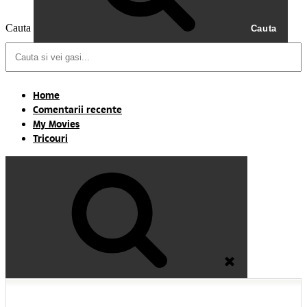
Cauta
Cauta
Home
Comentarii recente
My Movies
Tricouri