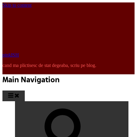
Skip to content
pinkISH
cand ma plictisesc de stat degeaba, scriu pe blog.
Main Navigation