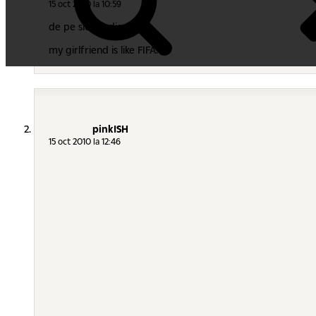
15 oct 2010 la 10:59
de pe sickipedia:
my girlfriend is like FIFA. 11.
pinkISH
15 oct 2010 la 12:46