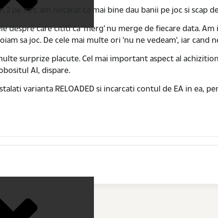
2 pe net, am hotarat ca mai bine dau banii pe joc si scap de 
ntele despre care cititi ca 'merg' nu merge de fiecare data.
voiam sa joc. De cele mai multe ori 'nu ne vedeam', iar cand
lte surprize placute. Cel mai important aspect al achizitiona
obositul AI, dispare.
stalati varianta RELOADED si incarcati contul de EA in ea, pen