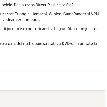
belele. Dac-au scos DirectIP-ul, ce sa fac?
 Am incercat Tunngle, Hamachi, Wipien, GameRanger si VPN
 ne vedeam era timeout.
rii jocului e ca pot oricand sa bag un fifa cu un jucator
tru ca astfel nu trebuie sa stati cu DVD-ul in unitate la