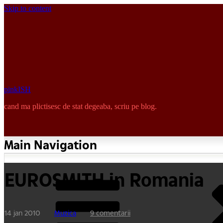
Skip to content
pinkISH
cand ma plictisesc de stat degeaba, scriu pe blog.
Main Navigation
EUROSMITH in Romania
14 jan 2010
Muzica
9 comentarii