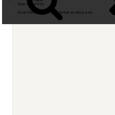
14 jan 2010 la 17:03
iti vei folosi cardul? sunt tentat sa merg si eu