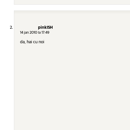
pinkISH
14 jan 2010 la 17:49
da, hai cu noi