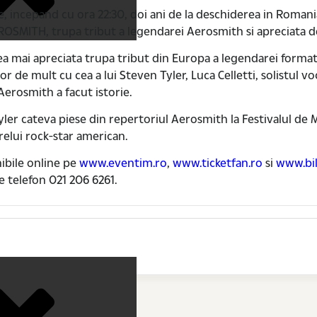
, incepand cu ora 22:30, doi ani de la deschiderea in Romani
UROSMITH, trupa tribut a legendarei Aerosmith si apreciata d
cea mai apreciata trupa tribut din Europa a legendarei forma
r de mult cu cea a lui Steven Tyler, Luca Celletti, solistul v
Aerosmith a facut istorie.
ler cateva piese din repertoriul Aerosmith la Festivalul de M
elui rock-star american.
nibile online pe
www.eventim.ro
,
www.ticketfan.ro
si
www.bil
 telefon 021 206 6261.