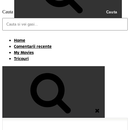
Cauta
Cauta
Home
Comentarii recente
My Movies
Tricouri