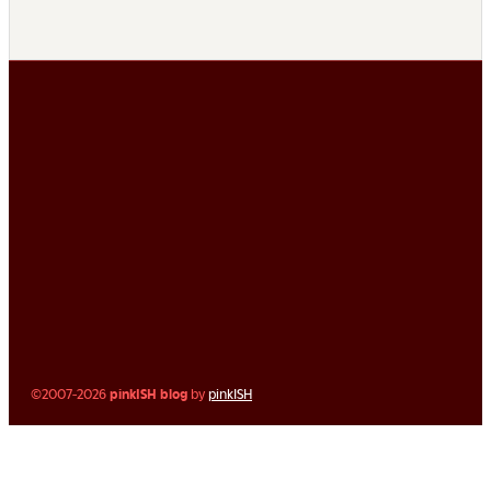
©2007-2026
pinkISH blog
by
pinkISH