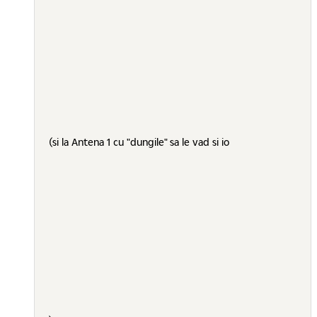
(si la Antena 1 cu "dungile" sa le vad si io