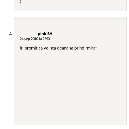
)
pinkISH
24 sep 2010 la 22:13
iti promit ca voi sta geana sa prind "mira"