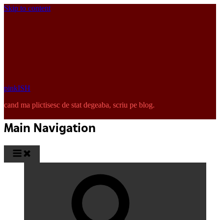
Skip to content
pinkISH
cand ma plictisesc de stat degeaba, scriu pe blog.
Main Navigation