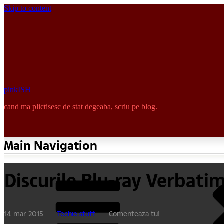
Skip to content
pinkISH
cand ma plictisesc de stat degeaba, scriu pe blog.
Main Navigation
Discurile Blu-ray Verbati
14 mar 2015
Techie stuff
Comenteaza tu!