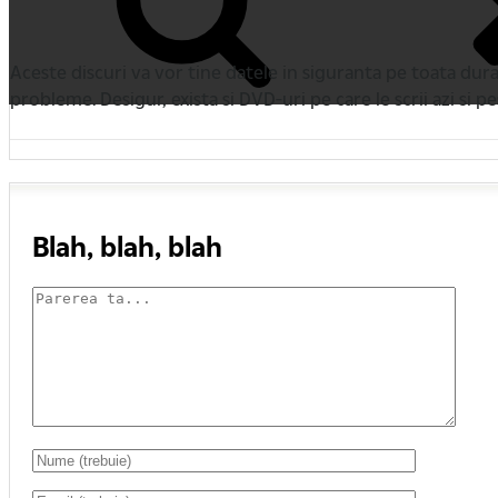
Aceste discuri va vor tine datele in siguranta pe toata durat
probleme. Desigur, exista si DVD-uri pe care le scrii azi si pes
Blah, blah, blah