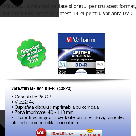
si Blu-ray. La volumul de date si pretul pentru acest format,
r tot e mai bine decat sa platesti 13 lei pentru varianta DVD.