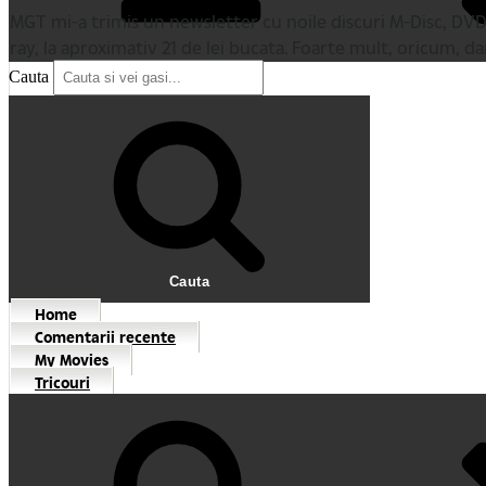
MGT mi-a trimis un newsletter cu noile discuri M-Disc, DVD 
ray, la aproximativ 21 de lei bucata. Foarte mult, oricum, da
Cauta
Cauta
Home
Comentarii recente
My Movies
Tricouri