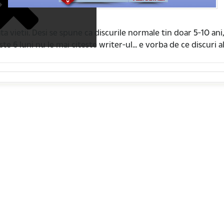
a vietii. Desi se spune ca discurile normale tin doar 5-10 ani,
te 6 luni nu le mai citeste writer-ul... e vorba de ce discuri al