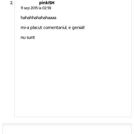
pinkISH
11 sep 2015 la 02:59
hahahhahahahaaaa
mi-a placut comentariul, e genial!
nu sunt