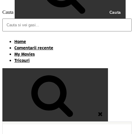
Cauta
Cauta
Home
Comentarii recente
My Movies
Tricouri