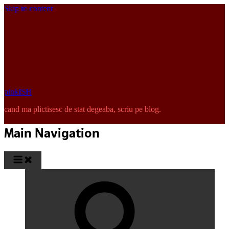
Skip to content
pinkISH
cand ma plictisesc de stat degeaba, scriu pe blog.
Main Navigation