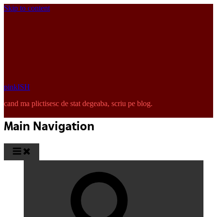
Skip to content
pinkISH
cand ma plictisesc de stat degeaba, scriu pe blog.
Main Navigation