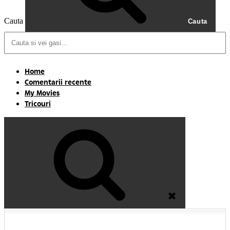
Cauta
Cauta
Home
Comentarii recente
My Movies
Tricouri