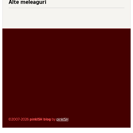
Alte meleaguri
©2007-2026
pinkISH blog
by
pinkISH