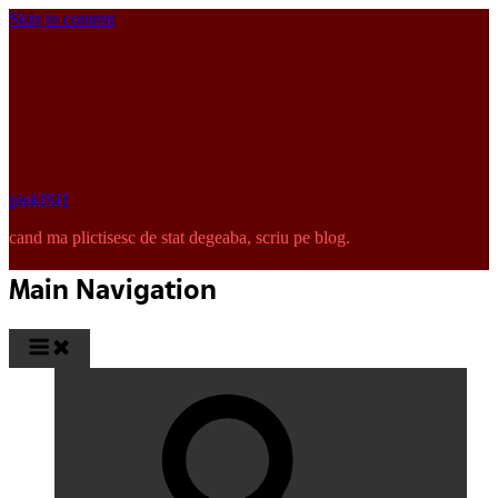
Skip to content
pinkISH
cand ma plictisesc de stat degeaba, scriu pe blog.
Main Navigation