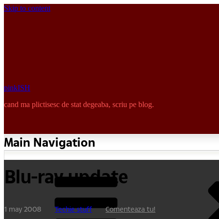
Skip to content
pinkISH
cand ma plictisesc de stat degeaba, scriu pe blog.
Main Navigation
Blu-ray update
1 may 2008
Techie stuff
Comenteaza tu!