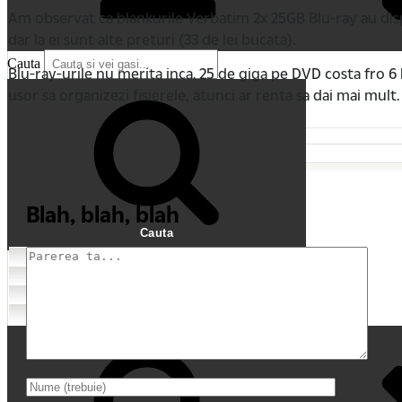
Am observat ca blankurile Verbatim 2x 25GB Blu-ray au di
dar la ei sunt alte preturi (33 de lei bucata).
Cauta
Blu-ray-urile nu merita inca. 25 de giga pe DVD costa fro 6 l
usor sa organizezi fisierele, atunci ar renta sa dai mai mult.
Blah, blah, blah
Cauta
Home
Comentarii recente
My Movies
Tricouri