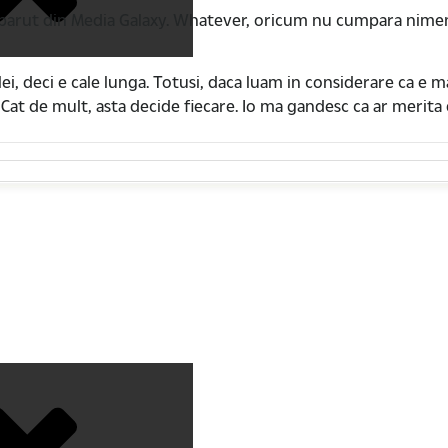
sparut din Media Galaxy. Whatever, oricum nu cumpara nimeni
ei, deci e cale lunga. Totusi, daca luam in considerare ca e mai
 Cat de mult, asta decide fiecare. Io ma gandesc ca ar merita d