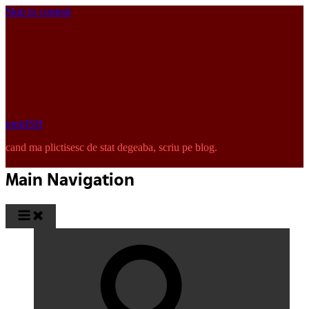
Skip to content
pinkISH
cand ma plictisesc de stat degeaba, scriu pe blog.
Main Navigation