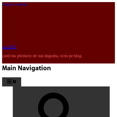
Skip to content
pinkISH
cand ma plictisesc de stat degeaba, scriu pe blog.
Main Navigation